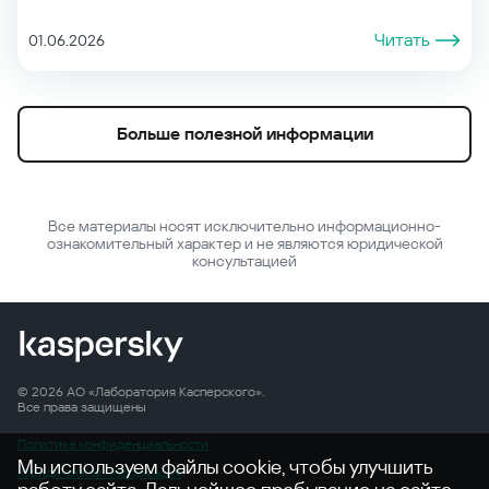
Читать
01.06.2026
Больше полезной информации
Все материалы носят исключительно информационно-
ознакомительный характер и не являются юридической
консультацией
© 2026 АО «Лаборатория Касперского».
Все права защищены
Политика конфиденциальности
Мы используем файлы cookie, чтобы улучшить
Юридическая информация