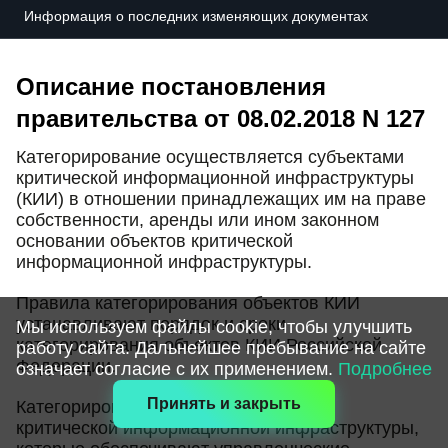
Информация о последних изменяющих документах
О внесении изменений в постановление
Описание постановления
Правительства Российской Федерации от 8
февраля 2018 г. № 127
правительства от 08.02.2018 N 127
Категорирование осуществляется субъектами
критической информационной инфраструктуры
О внесении изменения в Правила
(КИИ) в отношении принадлежащих им на праве
категорирования объектов критической
собственности, аренды или ином законном
информационной инфраструктуры Российской
Федерации
основании объектов критической
информационной инфраструктуры.
Правила категорирования объектов КИИ
устанавливают порядок и сроки
Мы используем файлы cookie, чтобы улучшить
категорирования объектов КИИ Российской
работу сайта. Дальнейшее пребывание на сайте
Федерации.
означает согласие с их применением.
Подробнее
Принять и закрыть
Категорированию подлежат объекты
критической информационной инфраструктуры,